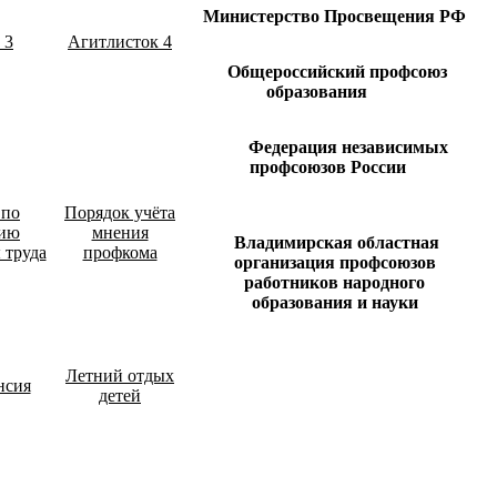
Министерство Просвещения РФ
 3
Агитлисток 4
Общероссийский профсоюз
образования
Федерация независимых
профсоюзов России
 по
Порядок учёта
нию
мнения
Владимирская областная
 труда
профкома
организация профсоюзов
работников народного
образования и науки
Летний отдых
нсия
детей