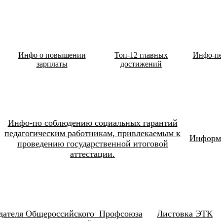
Инфо о повышении
Топ-12 главных
Инфо-пе
зарплаты
достижений
Инфо-по соблюдению социальных гарантий
педагогическим работникам, привлекаемым к
Информ
проведению государственной итоговой
аттестации.
дателя Общероссийского Профсоюза
Листовка ЭТК