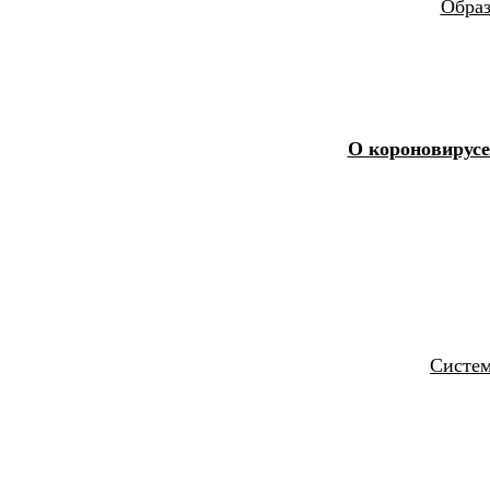
Образ
О короновирусе
Cистем