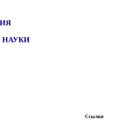
ЦИЯ
 НАУКИ
Сcылки