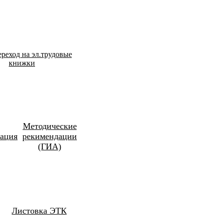
реход на эл.трудовые
книжки
Методические
ация
рекимендации
(ГИА)
Листовка ЭТК