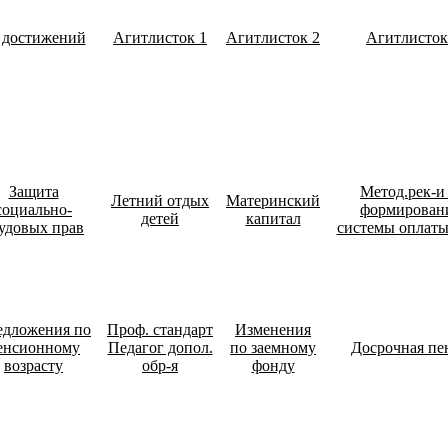
 достижений
Агитлисток 1
Агитлисток 2
Агитлисток
Защита
Метод.рек-и
Летний отдых
Материнский
социально-
формирова
детей
капитал
удовых прав
системы оплаты
едложения по
Проф. стандарт
Изменения
енсионному
Педагог допол.
по заемному
Досрочная пе
возрасту
обр-я
фонду