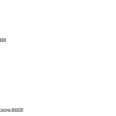
ЦИЯ
 съезда ФНПР